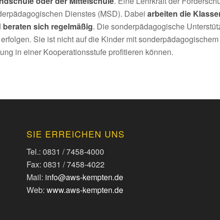
ndschule oder der Mittelschule
. Eine Lehrkraft der Fördersch
derpädagogischen Dienstes (MSD). Dabei
arbeiten die Klass
 beraten sich regelmäßig
. Die sonderpädagogische Unterstüt
 erfolgen. Sie ist nicht auf die Kinder mit sonderpädagogische
ng in einer Kooperationsstufe profitieren können.
SIE ERREICHEN UNS
Tel.: 0831 / 7458-4000
Fax: 0831 / 7458-4022
Mail:
info@aws-kempten.de
Web:
www.aws-kempten.de