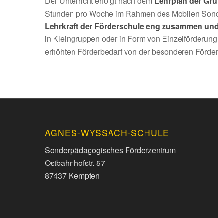
Der Unterricht erfolgt nach dem
Lehrplan der Gru
Stunden pro Woche im Rahmen des Mobilen Son
Lehrkraft der Förderschule eng zusammen und
in Kleingruppen oder in Form von Einzelförderung
erhöhten Förderbedarf von der besonderen Förderu
AGNES-WYSSACH-SCHULE
Sonderpädagogisches Förderzentrum
Ostbahnhofstr. 57
87437 Kempten