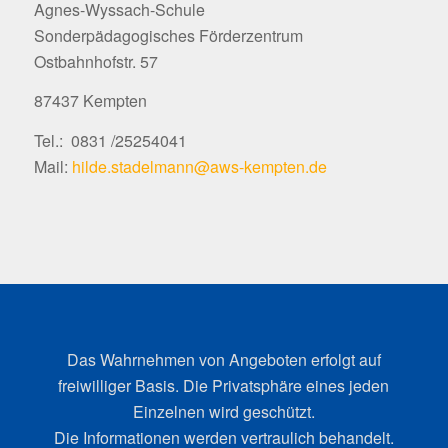
Agnes-Wyssach-Schule
Sonderpädagogisches Förderzentrum
Ostbahnhofstr. 57
87437 Kempten
Tel.: 0831 /25254041
Mail:
hilde.stadelmann@aws-kempten.de
Das Wahrnehmen von Angeboten erfolgt auf
freiwilliger Basis. Die Privatsphäre eines jeden
Einzelnen wird geschützt.
Die Informationen werden vertraulich behandelt.